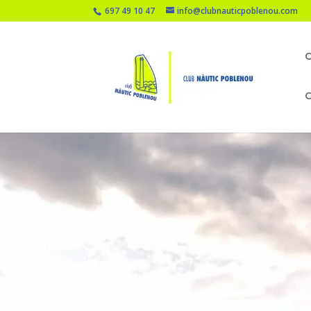
697 49 10 47
info@clubnauticpoblenou.com
O