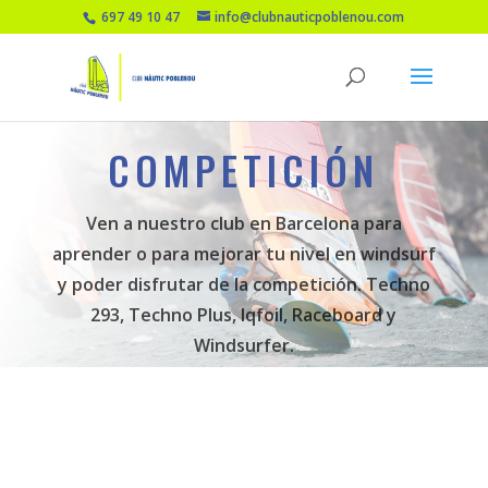
697 49 10 47
info@clubnauticpoblenou.com
COMPETICIÓN
Ven a nuestro club en Barcelona para
aprender o para mejorar tu nivel en windsurf
y poder disfrutar de la competición. Techno
293, Techno Plus, Iqfoil, Raceboard y
Windsurfer.